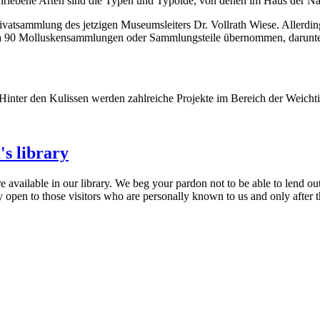
hriebene Arten sind die Typen und Typoide, von denen im Haus der Na
vatsammlung des jetzigen Museumsleiters Dr. Vollrath Wiese. Allerdin
a 90 Molluskensammlungen oder Sammlungsteile übernommen, darunter 
Hinter den Kulissen werden zahlreiche Projekte im Bereich der Weichti
's library
re available in our library. We beg your pardon not to be able to lend o
nly open to those visitors who are personally known to us and only after