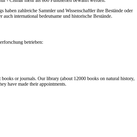
tur - Cismar mehr als 800 Fundserien bewahrt werden.
gs haben zahlreiche Sammler und Wissenschaftler ihre Bestände oder
auch international bedeutsame und historische Bestände.
erforschung betrieben:
ut books or journals. Our library (about 12000 books on natural history,
 they have made their appointments.