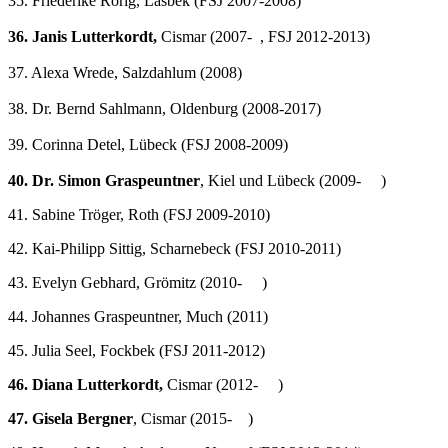
35. Friederike Rorig, Lasbek (FSJ 2007-2008)
36. Janis Lutterkordt,
Cismar (2007- , FSJ 2012-2013)
37. Alexa Wrede, Salzdahlum (2008)
38. Dr. Bernd Sahlmann, Oldenburg (2008-2017)
39. Corinna Detel, Lübeck (FSJ 2008-2009)
40. Dr. Simon Graspeuntner
, Kiel und Lübeck (2009- )
41. Sabine Tröger, Roth (FSJ 2009-2010)
42. Kai-Philipp Sittig, Scharnebeck (FSJ 2010-2011)
43. Evelyn Gebhard, Grömitz (2010- )
44. Johannes Graspeuntner, Much (2011)
45. Julia Seel, Fockbek (FSJ 2011-2012)
46. Diana Lutterkordt,
Cismar (2012- )
47. Gisela Bergner
, Cismar (2015- )