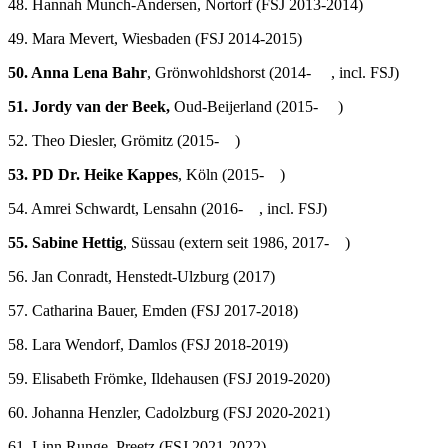
48. Hannah Munch-Andersen, Nortorf (FSJ 2013-2014)
49. Mara Mevert, Wiesbaden (FSJ 2014-2015)
50. Anna Lena Bahr
, Grönwohldshorst (2014- , incl. FSJ)
51. Jordy van der Beek,
Oud-Beijerland (2015- )
52. Theo Diesler, Grömitz (2015- )
53. PD Dr. Heike Kappes
, Köln (2015- )
54. Amrei Schwardt, Lensahn (2016- , incl. FSJ)
55. Sabine Hettig
, Süssau (extern seit 1986, 2017- )
56. Jan Conradt, Henstedt-Ulzburg (2017)
57. Catharina Bauer, Emden (FSJ 2017-2018)
58. Lara Wendorf, Damlos (FSJ 2018-2019)
59. Elisabeth Frömke, Ildehausen (FSJ 2019-2020)
60. Johanna Henzler, Cadolzburg (FSJ 2020-2021)
61. Linn Runge, Preetz (FSJ 2021-2022)